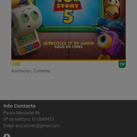
CINE
TP
Animación, Comedia.
Info Contacto
Paseo Mercadal 46
Nº de teléfono: 610649410
Email: arccacines@gmail.com
facebook