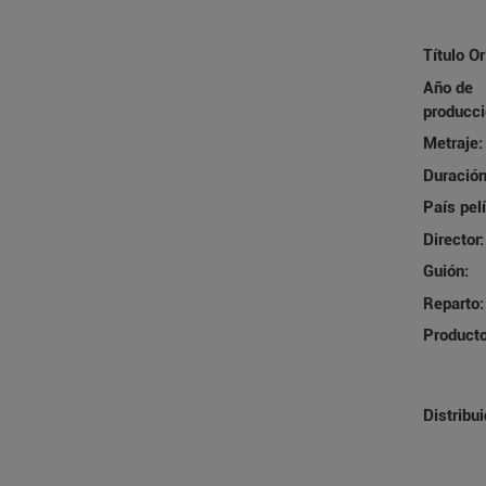
Título Or
Año de
producci
Metraje:
Duración
País pelí
Director:
Guión:
Reparto:
Producto
Distribui