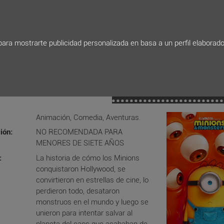
Consultar Saldo Bono
 para mostrarte publicidad personalizada en basa a un perfil elaborad
chrome_reader_mode
COMPRAR ENTRA
ONS & MONSTERS
Animación, Comedia, Aventuras.
ión:
NO RECOMENDADA PARA
MENORES DE SIETE AÑOS
:
La historia de cómo los Minions
conquistaron Hollywood, se
convirtieron en estrellas de cine, lo
perdieron todo, desataron
monstruos en el mundo y luego se
unieron para intentar salvar al
planeta del caos que acababan de