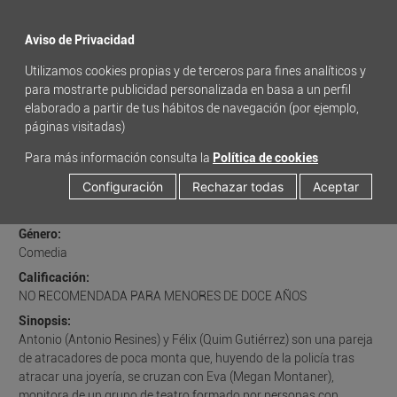
menu
Aviso de Privacidad
Utilizamos cookies propias y de terceros para fines analíticos y
para mostrarte publicidad personalizada en basa a un perfil
elaborado a partir de tus hábitos de navegación (por ejemplo,
páginas visitadas)
HACIENDO AMIGOS
Para más información consulta la
Política de cookies
Configuración
Rechazar todas
Aceptar
COMPRAR ENTRADAS
Género:
Comedia
Calificación:
NO RECOMENDADA PARA MENORES DE DOCE AÑOS
Sinopsis:
Antonio (Antonio Resines) y Félix (Quim Gutiérrez) son una pareja
de atracadores de poca monta que, huyendo de la policía tras
atracar una joyería, se cruzan con Eva (Megan Montaner),
monitora de un grupo de teatro formado por personas con