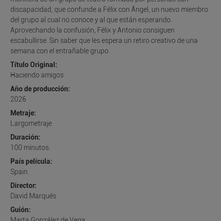
discapacidad, que confunde a Félix con Ángel, un nuevo miembro
del grupo al cual no conoce y al que están esperando.
Aprovechando la confusión, Félix y Antonio consiguen
escabullirse. Sin saber que les espera un retiro creativo de una
semana con el entrañable grupo.
Título Original:
Haciendo amigos
Año de producción:
2026
Metraje:
Largometraje
Duración:
100
minutos.
País película:
Spain
Director:
David Marqués
Guión:
Marta González de Vega