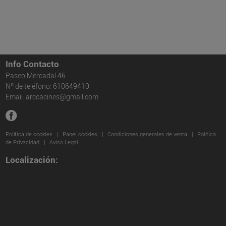
Info Contacto
Paseo Mercadal 46
Nº de teléfono: 610649410
Email: arccacines@gmail.com
facebook
Política de cookies
|
Panel cookies
|
Condiciones generales de venta
|
Política
de Privacidad
|
Aviso Legal
Localización: